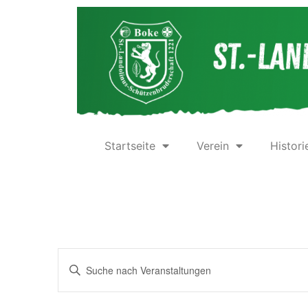
Startseite
Verein
Histori
Veranstaltungen
Bitte
Schlüsselwort
Suche
eingeben.
Suche
nach