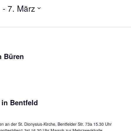
5
 - 
7. März
n Büren
in Bentfeld
n an der St. Dionysius-Kirche, Bentfelder Str. 73a 15.30 Uhr
gottestdien1.3st 16.30 Uhr Marsch zur Mehrzweckhalle,