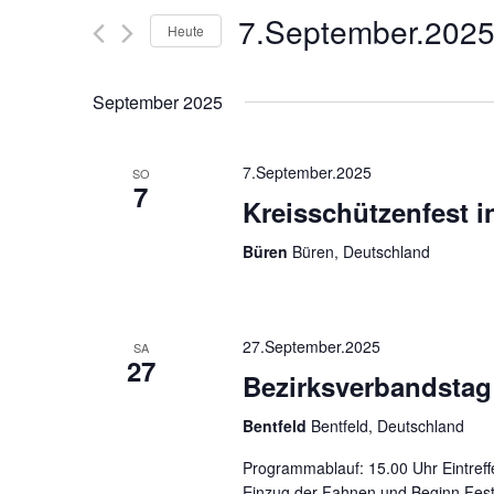
und
Veranstaltungen
7.September.202
Schlüsselwort.
Heute
Ansichten,
Datum
wählen.
Navigation
September 2025
7.September.2025
SO
7
Kreisschützenfest i
Büren
Büren, Deutschland
27.September.2025
SA
27
Bezirksverbandstag 
Bentfeld
Bentfeld, Deutschland
Programmablauf: 15.00 Uhr Eintreffe
Einzug der Fahnen und Beginn Fest