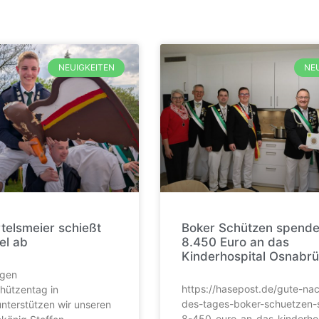
NEUIGKEITEN
NE
rtelsmeier schießt
Boker Schützen spend
el ab
8.450 Euro an das
Kinderhospital Osnabr
igen
https://hasepost.de/gute-nac
hützentag in
des-tages-boker-schuetzen
nterstützen wir unseren
8-450-euro-an-das-kinderhos