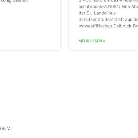
könig Steffen
osnabrueck-701081/ Eine Ab
der St.-Landolinus-
Schützenbruderschaft aus d
ostwestfälischen Delbrück-B
MEHR LESEN »
e. V.