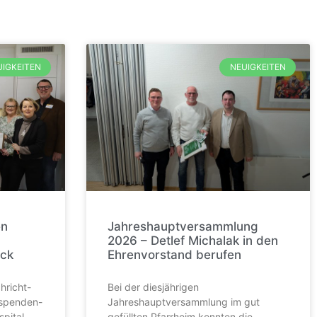
UIGKEITEN
NEUIGKEITEN
en
Jahreshauptversammlung
2026 – Detlef Michalak in den
ück
Ehrenvorstand berufen
hricht-
Bei der diesjährigen
-spenden-
Jahreshauptversammlung im gut
pital-
gefüllten Pfarrheim konnten die