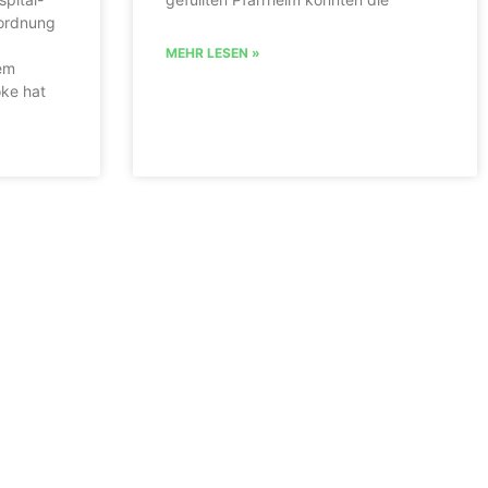
ordnung
MEHR LESEN »
em
oke hat